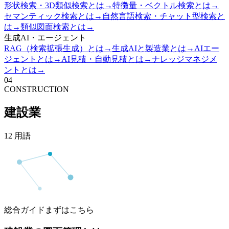
形状検索・3D類似検索とは
→
特徴量・ベクトル検索とは
→
セマンティック検索とは
→
自然言語検索・チャット型検索と
は
→
類似図面検索とは
→
生成AI・エージェント
RAG（検索拡張生成）とは
→
生成AIと製造業とは
→
AIエー
ジェントとは
→
AI見積・自動見積とは
→
ナレッジマネジメ
ントとは
→
04
CONSTRUCTION
建設業
12
用語
総合ガイド
まずはこちら