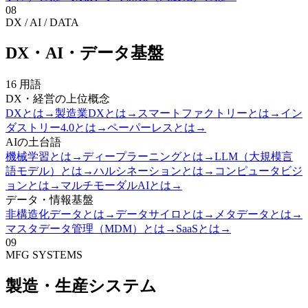
08
DX / AI / DATA
DX・AI・データ基盤
16
用語
DX・経営の上位概念
DXとは
→
製造業DXとは
→
スマートファクトリーとは
→
イン
ダストリー4.0とは
→
ペーパーレスとは
→
AIの土台語
機械学習とは
→
ディープラーニングとは
→
LLM（大規模言
語モデル）とは
→
ハルシネーションとは
→
コンピュータビジ
ョンとは
→
マルチモーダルAIとは
→
データ・情報基盤
非構造化データとは
→
データサイロとは
→
メタデータとは
→
マスタデータ管理（MDM）とは
→
SaaSとは
→
09
MFG SYSTEMS
製造・生産システム