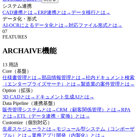
システム連携
CAD連携とは
→
ERP連携とは
→
データ移行とは
→
データ化・形式
AI-OCRによるデータ化とは
→
対応ファイル形式とは
→
07
FEATURES
ARCHAIVE機能
13
用語
Core（基盤）
仕様書管理とは
→
部品情報管理とは
→
社内ドキュメント検索
（エンタープライズサーチ）とは
→
製造業の案件管理とは
→
Option（拡張）
3D CADとは
→
ドキュメント生成AIとは
→
Data Pipeline（連携基盤）
販売管理システムとは
→
CRM（顧客関係管理）とは
→
RPA
とは
→
ETL（データ連携・変換）とは
→
Customize（個別対応）
生産スケジューラとは
→
モジュール型システム（コンポーザ
ブル）とは
→
業務アプリ開発（内製化）とは
→