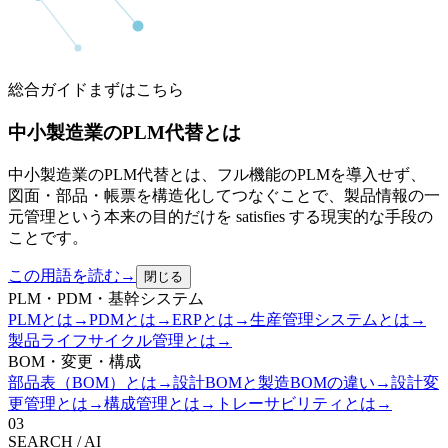
総合ガイド
まずはこちら
中小製造業のPLM代替とは
中小製造業のPLM代替とは、フル機能のPLMを導入せず、
図面・部品・帳票を構造化してつなぐことで、製品情報の一
元管理という本来の目的だけを satisfies する現実的な手段の
ことです。
この用語を読む
→
閉じる
PLM・PDM・基幹システム
PLMとは
→
PDMとは
→
ERPとは
→
生産管理システムとは
→
製品ライフサイクル管理とは
→
BOM・変更・構成
部品表（BOM）とは
→
設計BOMと製造BOMの違い
→
設計変
更管理とは
→
構成管理とは
→
トレーサビリティとは
→
03
SEARCH / AI