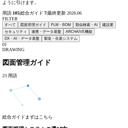
ように引けます。
用語
105
|
総合ガイド
7
|
最終更新 2026.06
FILTER
すべて
図面管理ガイド
PLM・BOM
類似検索・AI
建設業
セキュリティ
連携・データ基盤
ARCHAIVE機能
DX・AI・データ基盤
製造・生産システム
01
DRAWING
図面管理ガイド
23
用語
総合ガイド
まずはこちら