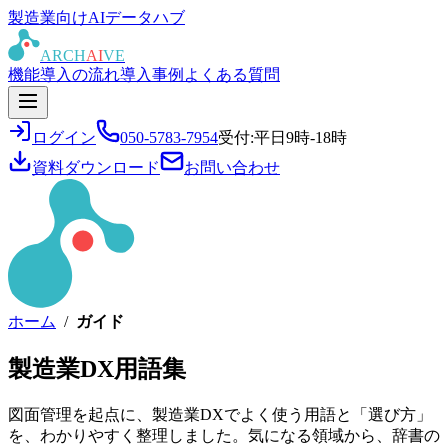
製造業向けAIデータハブ
ARCH
AI
VE
機能
導入の流れ
導入事例
よくある質問
ログイン
050-5783-7954
受付:平日9時-18時
資料ダウンロード
お問い合わせ
ホーム
/
ガイド
製造業DX用語集
図面管理を起点に、製造業DXでよく使う用語と「選び方」
を、わかりやすく整理しました。気になる領域から、辞書の