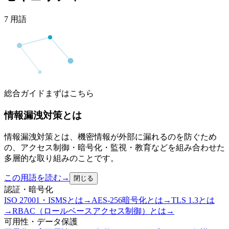
7
用語
総合ガイド
まずはこちら
情報漏洩対策とは
情報漏洩対策とは、機密情報が外部に漏れるのを防ぐため
の、アクセス制御・暗号化・監視・教育などを組み合わせた
多層的な取り組みのことです。
この用語を読む
→
閉じる
認証・暗号化
ISO 27001・ISMSとは
→
AES-256暗号化とは
→
TLS 1.3とは
→
RBAC（ロールベースアクセス制御）とは
→
可用性・データ保護