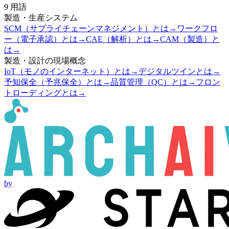
9
用語
製造・生産システム
SCM（サプライチェーンマネジメント）とは
→
ワークフロ
ー（電子承認）とは
→
CAE（解析）とは
→
CAM（製造）と
は
→
製造・設計の現場概念
IoT（モノのインターネット）とは
→
デジタルツインとは
→
予知保全（予兆保全）とは
→
品質管理（QC）とは
→
フロン
トローディングとは
→
by