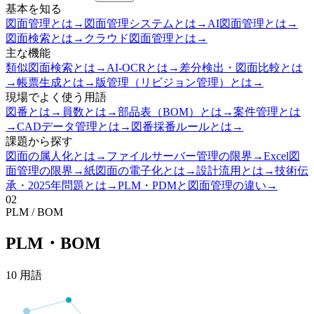
基本を知る
図面管理とは
→
図面管理システムとは
→
AI図面管理とは
→
図面検索とは
→
クラウド図面管理とは
→
主な機能
類似図面検索とは
→
AI-OCRとは
→
差分検出・図面比較とは
→
帳票生成とは
→
版管理（リビジョン管理）とは
→
現場でよく使う用語
図番とは
→
員数とは
→
部品表（BOM）とは
→
案件管理とは
→
CADデータ管理とは
→
図番採番ルールとは
→
課題から探す
図面の属人化とは
→
ファイルサーバー管理の限界
→
Excel図
面管理の限界
→
紙図面の電子化とは
→
設計流用とは
→
技術伝
承・2025年問題とは
→
PLM・PDMと図面管理の違い
→
02
PLM / BOM
PLM・BOM
10
用語