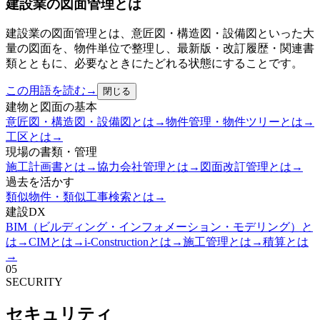
建設業の図面管理とは
建設業の図面管理とは、意匠図・構造図・設備図といった大
量の図面を、物件単位で整理し、最新版・改訂履歴・関連書
類とともに、必要なときにたどれる状態にすることです。
この用語を読む
→
閉じる
建物と図面の基本
意匠図・構造図・設備図とは
→
物件管理・物件ツリーとは
→
工区とは
→
現場の書類・管理
施工計画書とは
→
協力会社管理とは
→
図面改訂管理とは
→
過去を活かす
類似物件・類似工事検索とは
→
建設DX
BIM（ビルディング・インフォメーション・モデリング）と
は
→
CIMとは
→
i-Constructionとは
→
施工管理とは
→
積算とは
→
05
SECURITY
セキュリティ