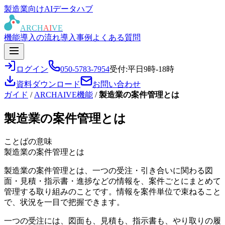
製造業向けAIデータハブ
ARCH
AI
VE
機能
導入の流れ
導入事例
よくある質問
ログイン
050-5783-7954
受付:平日9時-18時
資料ダウンロード
お問い合わせ
ガイド
/
ARCHAIVE機能
/
製造業の案件管理とは
製造業の案件管理とは
ことばの意味
製造業の案件管理とは
製造業の案件管理とは、一つの受注・引き合いに関わる図
面・見積・指示書・進捗などの情報を、案件ごとにまとめて
管理する取り組みのことです。情報を案件単位で束ねること
で、状況を一目で把握できます。
一つの受注には、図面も、見積も、指示書も、やり取りの履