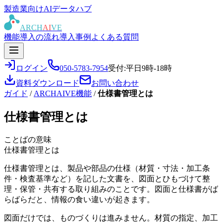
製造業向けAIデータハブ
ARCH
AI
VE
機能
導入の流れ
導入事例
よくある質問
ログイン
050-5783-7954
受付:平日9時-18時
資料ダウンロード
お問い合わせ
ガイド
/
ARCHAIVE機能
/
仕様書管理とは
仕様書管理とは
ことばの意味
仕様書管理とは
仕様書管理とは、製品や部品の仕様（材質・寸法・加工条
件・検査基準など）を記した文書を、図面とひもづけて整
理・保管・共有する取り組みのことです。図面と仕様書がば
らばらだと、情報の食い違いが起きます。
図面だけでは、ものづくりは進みません。材質の指定、加工