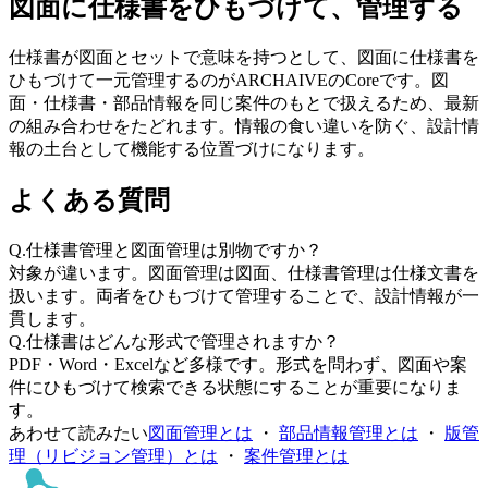
図面に仕様書をひもづけて、管理する
仕様書が図面とセットで意味を持つとして、図面に仕様書を
ひもづけて一元管理するのがARCHAIVEのCoreです。図
面・仕様書・部品情報を同じ案件のもとで扱えるため、最新
の組み合わせをたどれます。情報の食い違いを防ぐ、設計情
報の土台として機能する位置づけになります。
よくある質問
Q.
仕様書管理と図面管理は別物ですか？
対象が違います。図面管理は図面、仕様書管理は仕様文書を
扱います。両者をひもづけて管理することで、設計情報が一
貫します。
Q.
仕様書はどんな形式で管理されますか？
PDF・Word・Excelなど多様です。形式を問わず、図面や案
件にひもづけて検索できる状態にすることが重要になりま
す。
あわせて読みたい
図面管理とは
・
部品情報管理とは
・
版管
理（リビジョン管理）とは
・
案件管理とは