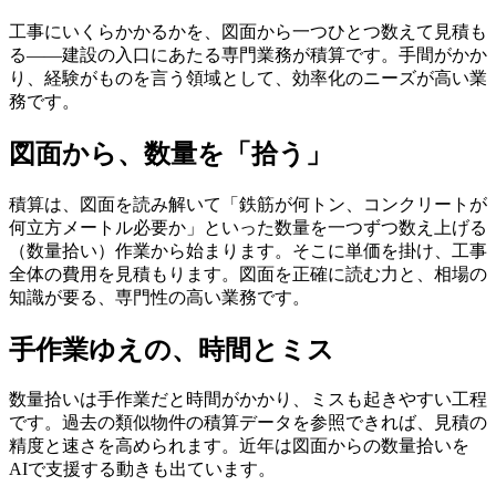
工事にいくらかかるかを、図面から一つひとつ数えて見積も
る——建設の入口にあたる専門業務が積算です。手間がかか
り、経験がものを言う領域として、効率化のニーズが高い業
務です。
図面から、数量を「拾う」
積算は、図面を読み解いて「鉄筋が何トン、コンクリートが
何立方メートル必要か」といった数量を一つずつ数え上げる
（数量拾い）作業から始まります。そこに単価を掛け、工事
全体の費用を見積もります。図面を正確に読む力と、相場の
知識が要る、専門性の高い業務です。
手作業ゆえの、時間とミス
数量拾いは手作業だと時間がかかり、ミスも起きやすい工程
です。過去の類似物件の積算データを参照できれば、見積の
精度と速さを高められます。近年は図面からの数量拾いを
AIで支援する動きも出ています。