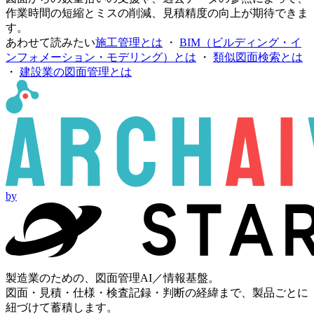
作業時間の短縮とミスの削減、見積精度の向上が期待できま
す。
あわせて読みたい
施工管理とは
・
BIM（ビルディング・イ
ンフォメーション・モデリング）とは
・
類似図面検索とは
・
建設業の図面管理とは
by
製造業のための、図面管理AI／情報基盤。
図面・見積・仕様・検査記録・判断の経緯まで、製品ごとに
紐づけて蓄積します。