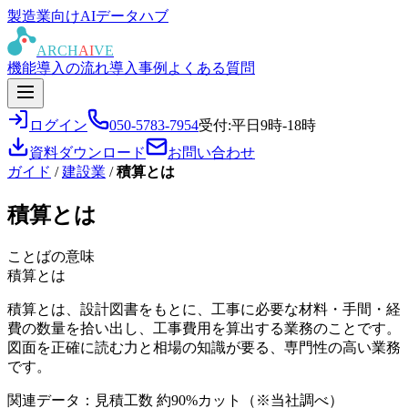
製造業向けAIデータハブ
ARCH
AI
VE
機能
導入の流れ
導入事例
よくある質問
ログイン
050-5783-7954
受付:平日9時-18時
資料ダウンロード
お問い合わせ
ガイド
/
建設業
/
積算とは
積算とは
ことばの意味
積算とは
積算とは、設計図書をもとに、工事に必要な材料・手間・経
費の数量を拾い出し、工事費用を算出する業務のことです。
図面を正確に読む力と相場の知識が要る、専門性の高い業務
です。
関連データ：見積工数 約90%カット（※当社調べ）