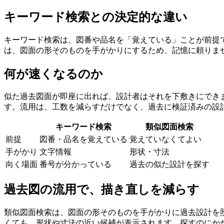
キーワード検索との決定的な違い
キーワード検索は、図番や品名を「覚えている」ことが前提
は、図面の形そのものを手がかりにするため、記憶に頼りま
何が速くなるのか
似た過去図面が即座に出れば、設計者はそれを下敷きにでき
す。流用は、工数を減らすだけでなく、過去に検証済みの設
キーワード検索
類似図面検索
前提
図番・品名を覚えている
覚えていなくてよい
手がかり
文字情報
形状・寸法
向く場面
番号が分かっている
過去の似た設計を探す
過去図の流用で、描き直しを減らす
類似図面検索は、図面の形そのものを手がかりに過去設計を照
くても、形状や寸法の近い候補が表示されます。探すのにかか