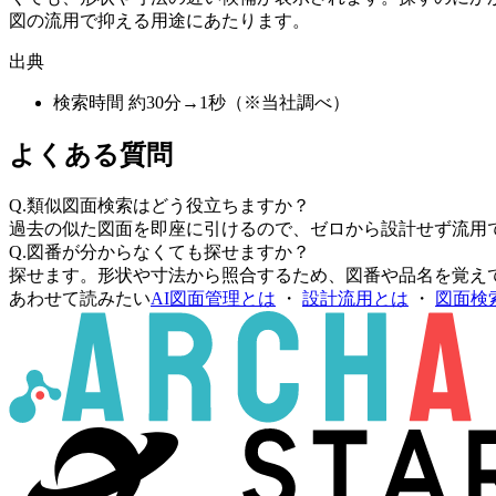
図の流用で抑える用途にあたります。
出典
検索時間 約30分→1秒（※当社調べ）
よくある質問
Q.
類似図面検索はどう役立ちますか？
過去の似た図面を即座に引けるので、ゼロから設計せず流用
Q.
図番が分からなくても探せますか？
探せます。形状や寸法から照合するため、図番や品名を覚え
あわせて読みたい
AI図面管理とは
・
設計流用とは
・
図面検