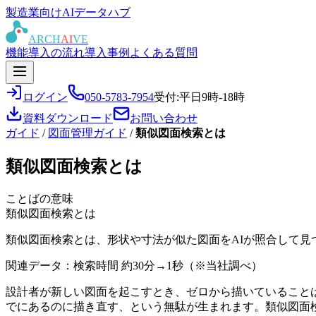
製造業向けAIデータハブ
ARCH
AI
VE
機能
導入の流れ
導入事例
よくある質問
ログイン
050-5783-7954
受付:平日9時-18時
資料ダウンロード
お問い合わせ
ガイド
/
図面管理ガイド
/
類似図面検索とは
類似図面検索とは
ことばの意味
類似図面検索とは
類似図面検索とは、形状や寸法が似た図面をAIが照合して
関連データ：検索時間 約30分→1秒（※当社調べ）
設計者が新しい図面を起こすとき、ゼロから描いていること
でにあるのに描き直す、という無駄が生まれます。類似図面