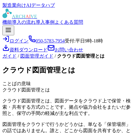
製造業向けAIデータハブ
ARCH
AI
VE
機能
導入の流れ
導入事例
よくある質問
ログイン
050-5783-7954
受付:平日9時-18時
資料ダウンロード
お問い合わせ
ガイド
/
図面管理ガイド
/
クラウド図面管理とは
クラウド図面管理とは
ことばの意味
クラウド図面管理とは
クラウド図面管理とは、図面データをクラウド上で保管・検
索・共有する方式のことです。拠点や協力会社をまたいだ参
照と、保守の手間の軽減が主な利点です。
図面管理をクラウドで行うかどうかは、単なる「保管場所」
の話ではありません。誰と、どこから図面を共有するか、と