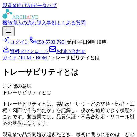
製造業向けAIデータハブ
ARCH
AI
VE
機能
導入の流れ
導入事例
よくある質問
ログイン
050-5783-7954
受付:平日9時-18時
資料ダウンロード
お問い合わせ
ガイド
/
PLM・BOM
/
トレーサビリティとは
トレーサビリティとは
ことばの意味
トレーサビリティとは
トレーサビリティとは、製品が「いつ・どの材料・部品・工
程・図面で作られたか」を記録し、後から追跡できる状態の
ことです。製造業では、品質保証・不具合対応・リコール対
応の基盤になります。
製造業で品質問題が起きたとき、最初に問われるのは「どの