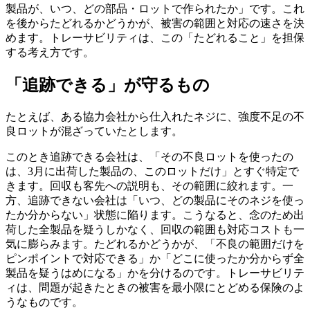
製品が、いつ、どの部品・ロットで作られたか」です。これ
を後からたどれるかどうかが、被害の範囲と対応の速さを決
めます。トレーサビリティは、この「たどれること」を担保
する考え方です。
「追跡できる」が守るもの
たとえば、ある協力会社から仕入れたネジに、強度不足の不
良ロットが混ざっていたとします。
このとき追跡できる会社は、「その不良ロットを使ったの
は、3月に出荷した製品の、このロットだけ」とすぐ特定で
きます。回収も客先への説明も、その範囲に絞れます。一
方、追跡できない会社は「いつ、どの製品にそのネジを使っ
たか分からない」状態に陥ります。こうなると、念のため出
荷した全製品を疑うしかなく、回収の範囲も対応コストも一
気に膨らみます。たどれるかどうかが、「不良の範囲だけを
ピンポイントで対応できる」か「どこに使ったか分からず全
製品を疑うはめになる」かを分けるのです。トレーサビリテ
ィは、問題が起きたときの被害を最小限にとどめる保険のよ
うなものです。