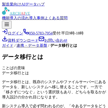
製造業向けAIデータハブ
ARCH
AI
VE
機能
導入の流れ
導入事例
よくある質問
ログイン
050-5783-7954
受付:平日9時-18時
資料ダウンロード
お問い合わせ
ガイド
/
連携・データ基盤
/
データ移行とは
データ移行とは
ことばの意味
データ移行とは
データ移行とは、既存のシステムやファイルサーバーにある
データを、新しいシステムへ移し替えることです。一方で
「移さずにつなぐ」という選択肢もあり、どちらを取るかが
導入設計の分かれ目になります。
新システム導入で必ず問われるのが、「今あるデータをどう