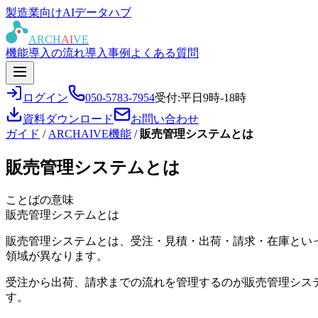
製造業向けAIデータハブ
ARCH
AI
VE
機能
導入の流れ
導入事例
よくある質問
ログイン
050-5783-7954
受付:平日9時-18時
資料ダウンロード
お問い合わせ
ガイド
/
ARCHAIVE機能
/
販売管理システムとは
販売管理システムとは
ことばの意味
販売管理システムとは
販売管理システムとは、受注・見積・出荷・請求・在庫とい
領域が異なります。
受注から出荷、請求までの流れを管理するのが販売管理シス
す。