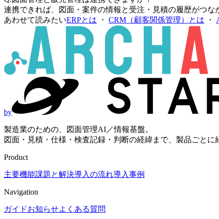
連携できれば、図面・案件の情報と受注・見積の履歴がつな
あわせて読みたい
ERPとは
・
CRM（顧客関係管理）とは
・
by
製造業のための、図面管理AI／情報基盤。
図面・見積・仕様・検査記録・判断の経緯まで、製品ごとに
Product
主要機能
課題と解決
導入の流れ
導入事例
Navigation
ガイド
お知らせ
よくある質問