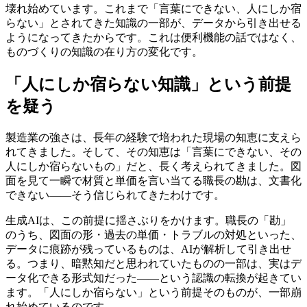
壊れ始めています。これまで「言葉にできない、人にしか宿
らない」とされてきた知識の一部が、データから引き出せる
ようになってきたからです。これは便利機能の話ではなく、
ものづくりの知識の在り方の変化です。
「人にしか宿らない知識」という前提
を疑う
製造業の強さは、長年の経験で培われた現場の知恵に支えら
れてきました。そして、その知恵は「言葉にできない、その
人にしか宿らないもの」だと、長く考えられてきました。図
面を見て一瞬で材質と単価を言い当てる職長の勘は、文書化
できない——そう信じられてきたわけです。
生成AIは、この前提に揺さぶりをかけます。職長の「勘」
のうち、図面の形・過去の単価・トラブルの対処といった、
データに痕跡が残っているものは、AIが解析して引き出せ
る。つまり、暗黙知だと思われていたものの一部は、実はデ
ータ化できる形式知だった——という認識の転換が起きてい
ます。「人にしか宿らない」という前提そのものが、一部崩
れ始めているのです。