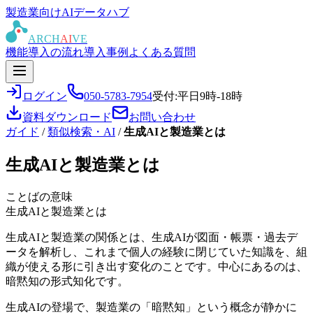
製造業向けAIデータハブ
ARCH
AI
VE
機能
導入の流れ
導入事例
よくある質問
ログイン
050-5783-7954
受付:平日9時-18時
資料ダウンロード
お問い合わせ
ガイド
/
類似検索・AI
/
生成AIと製造業とは
生成AIと製造業とは
ことばの意味
生成AIと製造業とは
生成AIと製造業の関係とは、生成AIが図面・帳票・過去デ
ータを解析し、これまで個人の経験に閉じていた知識を、組
織が使える形に引き出す変化のことです。中心にあるのは、
暗黙知の形式知化です。
生成AIの登場で、製造業の「暗黙知」という概念が静かに