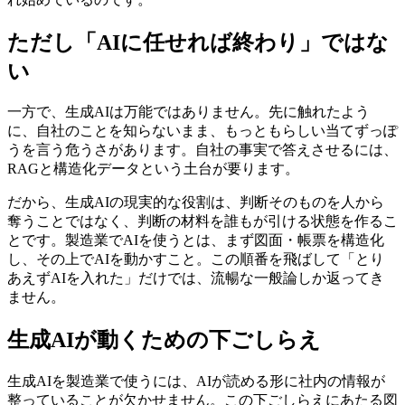
ただし「AIに任せれば終わり」ではな
い
一方で、生成AIは万能ではありません。先に触れたよう
に、自社のことを知らないまま、もっともらしい当てずっぽ
うを言う危うさがあります。自社の事実で答えさせるには、
RAGと構造化データという土台が要ります。
だから、生成AIの現実的な役割は、判断そのものを人から
奪うことではなく、判断の材料を誰もが引ける状態を作るこ
とです。製造業でAIを使うとは、まず図面・帳票を構造化
し、その上でAIを動かすこと。この順番を飛ばして「とり
あえずAIを入れた」だけでは、流暢な一般論しか返ってき
ません。
生成AIが動くための下ごしらえ
生成AIを製造業で使うには、AIが読める形に社内の情報が
整っていることが欠かせません。この下ごしらえにあたる図