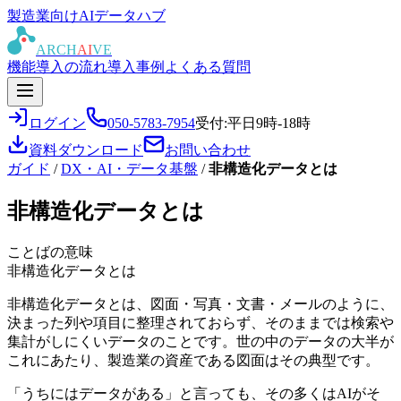
製造業向けAIデータハブ
ARCH
AI
VE
機能
導入の流れ
導入事例
よくある質問
ログイン
050-5783-7954
受付:平日9時-18時
資料ダウンロード
お問い合わせ
ガイド
/
DX・AI・データ基盤
/
非構造化データとは
非構造化データとは
ことばの意味
非構造化データとは
非構造化データとは、図面・写真・文書・メールのように、
決まった列や項目に整理されておらず、そのままでは検索や
集計がしにくいデータのことです。世の中のデータの大半が
これにあたり、製造業の資産である図面はその典型です。
「うちにはデータがある」と言っても、その多くはAIがそ