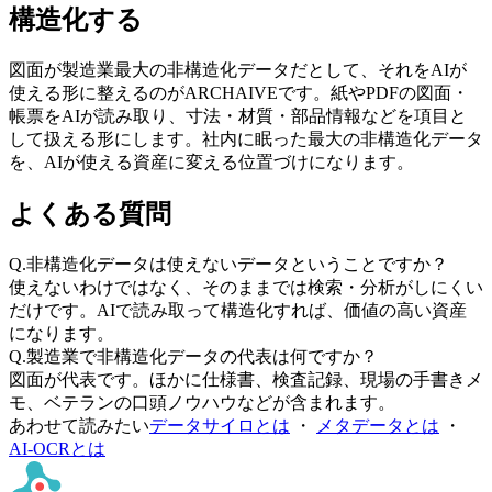
構造化する
図面が製造業最大の非構造化データだとして、それをAIが
使える形に整えるのがARCHAIVEです。紙やPDFの図面・
帳票をAIが読み取り、寸法・材質・部品情報などを項目と
して扱える形にします。社内に眠った最大の非構造化データ
を、AIが使える資産に変える位置づけになります。
よくある質問
Q.
非構造化データは使えないデータということですか？
使えないわけではなく、そのままでは検索・分析がしにくい
だけです。AIで読み取って構造化すれば、価値の高い資産
になります。
Q.
製造業で非構造化データの代表は何ですか？
図面が代表です。ほかに仕様書、検査記録、現場の手書きメ
モ、ベテランの口頭ノウハウなどが含まれます。
あわせて読みたい
データサイロとは
・
メタデータとは
・
AI-OCRとは