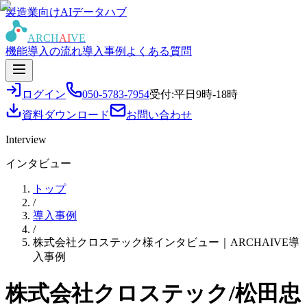
製造業向けAIデータハブ
ARCH
AI
VE
機能
導入の流れ
導入事例
よくある質問
ログイン
050-5783-7954
受付:平日9時-18時
資料ダウンロード
お問い合わせ
Interview
インタビュー
トップ
/
導入事例
/
株式会社クロステック様インタビュー｜ARCHAIVE導
入事例
株式会社クロステック/松田忠