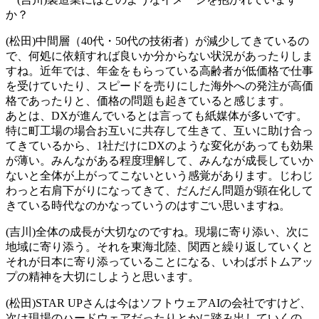
か？
(松田)中間層（40代・50代の技術者）が減少してきているの
で、何処に依頼すれば良いか分からない状況があったりしま
すね。近年では、年金をもらっている高齢者が低価格で仕事
を受けていたり、スピードを売りにした海外への発注が高価
格であったりと、価格の問題も起きていると感じます。
あとは、DXが進んでいるとは言っても紙媒体が多いです。
特に町工場の場合お互いに共存して生きて、互いに助け合っ
てきているから、1社だけにDXのような変化があっても効果
が薄い。みんながある程度理解して、みんなが成長していか
ないと全体が上がってこないという感覚があります。じわじ
わっと右肩下がりになってきて、だんだん問題が顕在化して
きている時代なのかなっていうのはすごい思いますね。
(吉川)全体の成長が大切なのですね。現場に寄り添い、次に
地域に寄り添う。それを東海北陸、関西と繰り返していくと
それが日本に寄り添っていることになる、いわばボトムアッ
プの精神を大切にしようと思います。
(松田)STAR UPさんは今はソフトウェアAIの会社ですけど、
次は現場のハードウェアだったりとかに踏み出していくの