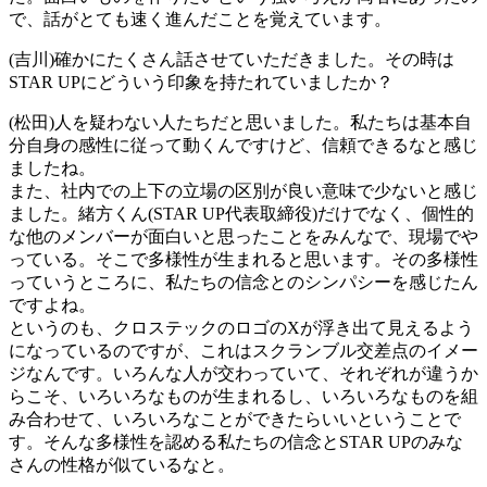
で、話がとても速く進んだことを覚えています。
(吉川)確かにたくさん話させていただきました。その時は
STAR UPにどういう印象を持たれていましたか？
(松田)人を疑わない人たちだと思いました。私たちは基本自
分自身の感性に従って動くんですけど、信頼できるなと感じ
ましたね。
また、社内での上下の立場の区別が良い意味で少ないと感じ
ました。緒方くん(STAR UP代表取締役)だけでなく、個性的
な他のメンバーが面白いと思ったことをみんなで、現場でや
っている。そこで多様性が生まれると思います。その多様性
っていうところに、私たちの信念とのシンパシーを感じたん
ですよね。
というのも、クロステックのロゴのXが浮き出て見えるよう
になっているのですが、これはスクランブル交差点のイメー
ジなんです。いろんな人が交わっていて、それぞれが違うか
らこそ、いろいろなものが生まれるし、いろいろなものを組
み合わせて、いろいろなことができたらいいということで
す。そんな多様性を認める私たちの信念とSTAR UPのみな
さんの性格が似ているなと。